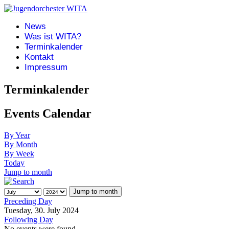
News
Was ist WITA?
Terminkalender
Kontakt
Impressum
Terminkalender
Events Calendar
By Year
By Month
By Week
Today
Jump to month
Jump to month
Preceding Day
Tuesday, 30. July 2024
Following Day
No events were found