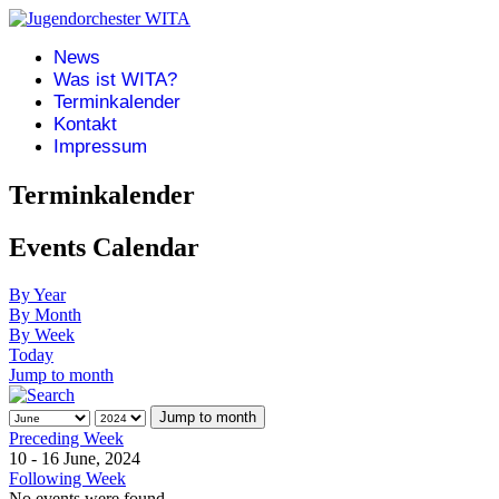
News
Was ist WITA?
Terminkalender
Kontakt
Impressum
Terminkalender
Events Calendar
By Year
By Month
By Week
Today
Jump to month
Jump to month
Preceding Week
10 - 16 June, 2024
Following Week
No events were found