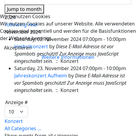
Jump to month
Wir benutzen Cookies
2024
Wir nutzen Cookies auf unserer Website. Alle verwendeten
Following Year
Cookies sind essentiell und werden für die Basisfunktionen
November 2024
der Webseite benötigt.
Saturday, 02. November 2024 07:00pm - 10:00pm
Herbstkonzert
by
Diese E-Mail-Adresse ist vor
Akzeptieren
Spambots geschützt! Zur Anzeige muss JavaScript
Weitere Informationen
eingeschaltet sein.
:: Konzert
Saturday, 23. November 2024 07:00pm - 10:00pm
Jahreskonzert Aufheim
by
Diese E-Mail-Adresse ist
vor Spambots geschützt! Zur Anzeige muss JavaScript
eingeschaltet sein.
:: Konzert
Pagination List Limit
Anzeige #
Konzert
All Categories ...
Show events from all categories