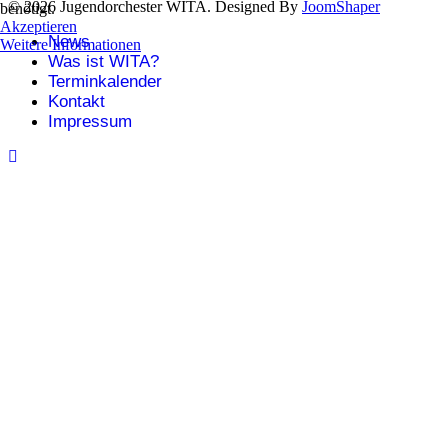
© 2026 Jugendorchester WITA. Designed By
JoomShaper
benötigt.
Akzeptieren
News
Weitere Informationen
Was ist WITA?
Terminkalender
Kontakt
Impressum