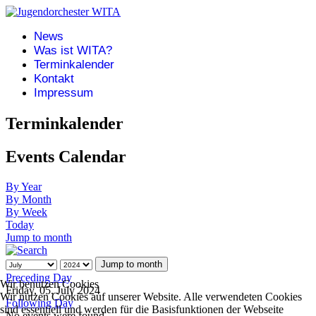
News
Was ist WITA?
Terminkalender
Kontakt
Impressum
Terminkalender
Events Calendar
By Year
By Month
By Week
Today
Jump to month
Jump to month
Preceding Day
Wir benutzen Cookies
Friday, 05. July 2024
Wir nutzen Cookies auf unserer Website. Alle verwendeten Cookies
Following Day
sind essentiell und werden für die Basisfunktionen der Webseite
No events were found