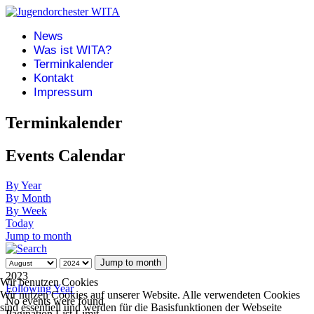
News
Was ist WITA?
Terminkalender
Kontakt
Impressum
Terminkalender
Events Calendar
By Year
By Month
By Week
Today
Jump to month
Jump to month
2023
Wir benutzen Cookies
Following Year
Wir nutzen Cookies auf unserer Website. Alle verwendeten Cookies
No events were found
sind essentiell und werden für die Basisfunktionen der Webseite
Pagination List Limit