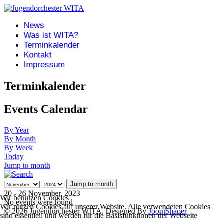
News
Was ist WITA?
Terminkalender
Kontakt
Impressum
Terminkalender
Events Calendar
By Year
By Month
By Week
Today
Jump to month
Jump to month
20 - 26 November, 2023
Wir benutzen Cookies
No events were found
Wir nutzen Cookies auf unserer Website. Alle verwendeten Cookies
© 2026 Jugendorchester WITA. Designed By
JoomShaper
sind essentiell und werden für die Basisfunktionen der Webseite